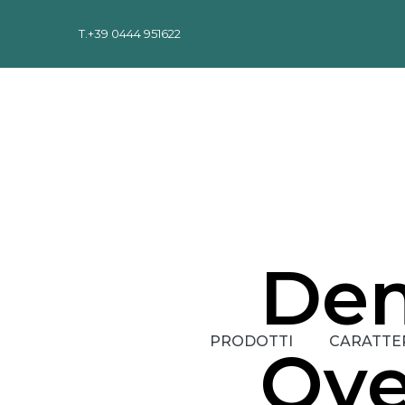
T.
+39 0444 951622
De
PRODOTTI
CARATTE
Ove