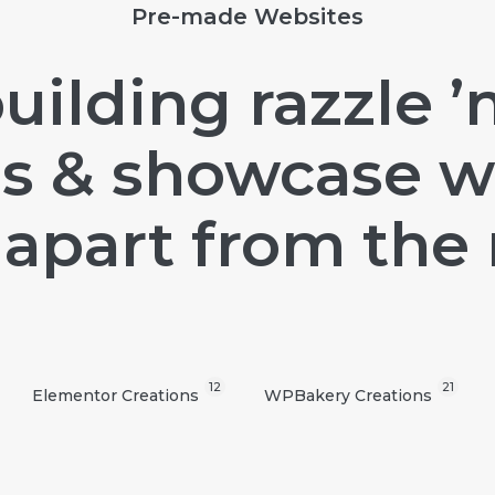
Pre-made Websites
uilding razzle ’
s & showcase w
apart from the 
12
21
Elementor Creations
WPBakery Creations