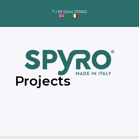
T.
+39 0444 951622
Projects